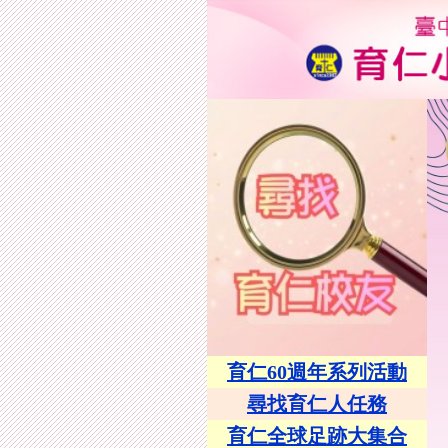
育仁60週年系列活動
尋找育仁人任務
育仁全球足跡大集合